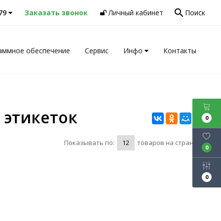
search
-79
Заказать звонок
Личный кабинет
Поиск
аммное обеспечение
Сервис
Инфо
Контакты
 этикеток
0
Показывать по:
товаров на странице
0
0