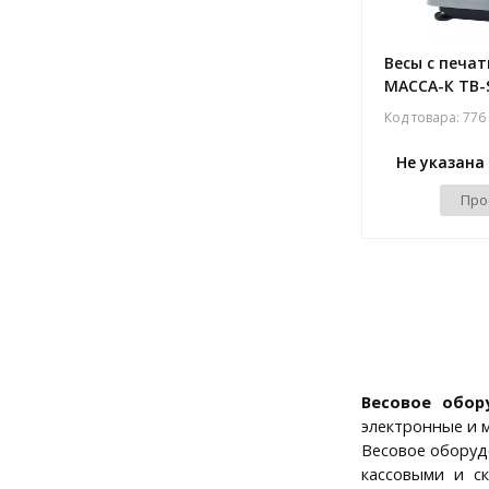
Весы с печа
МАССА-К ТВ-
Код товара: 776
Не указана
Про
Весовое обор
электронные и 
Весовое оборуд
кассовыми и с