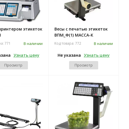
 принтером этикеток
Весы с печатью этикеток
I
ВПМ_Ф(1) МАССА-К
В наличии
В наличии
ра: 771
Код товара: 772
азана
Узнать цену
Не указана
Узнать цену
Просмотр
Просмотр