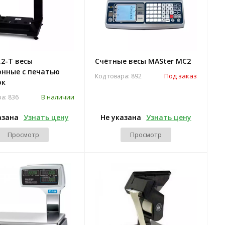
.2-Т весы
Счётные весы MASter MC2
онные с печатью
Под заказ
Код товара: 892
ок
В наличии
ра: 836
азана
Узнать цену
Не указана
Узнать цену
Просмотр
Просмотр