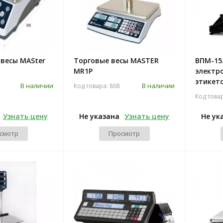
весы MASter
Торговые весы MASTER
ВПМ-15
MR1P
электр
этикет
В наличии
В наличии
Код товара: 868
Код това
Узнать цену
Не указана
Узнать цену
Не ук
смотр
Просмотр