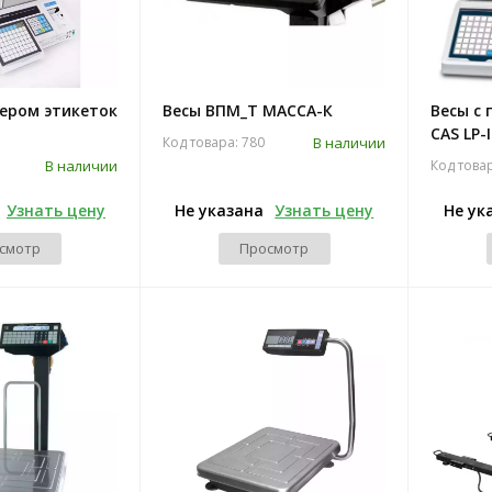
тером этикеток
Весы ВПМ_Т МАССА-К
Весы с
CAS LP-I
В наличии
Код товара: 780
В наличии
Код това
Узнать цену
Не указана
Узнать цену
Не ук
смотр
Просмотр