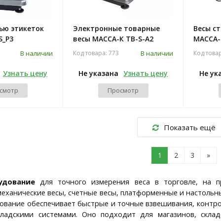
тью этикеток
Электронные товарные
Весы с
S_P3
весы МАССА-К TB-S-A2
МАССА-
В наличии
В наличии
Код товара: 773
Код това
Узнать цену
Не указана
Узнать цену
Не ук
смотр
Просмотр
Показать ещё
1
2
3
»
удование
для точного измерения веса в торговле, на пр
механические весы, счетные весы, платформенные и настольн
ование обеспечивает быстрые и точные взвешивания, контро
кладскими системами. Оно подходит для магазинов, склад