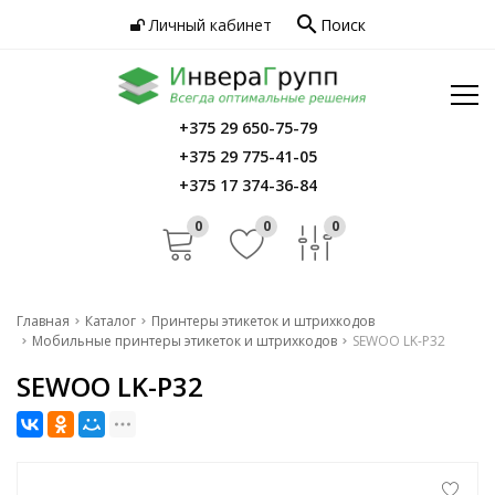
search
Личный кабинет
Поиск
Услуги
Программное обеспечение
Сервис
Инфо
+375 29 650-75-79
Главная
+375 29 775-41-05
Контакты
Каталог
+375 17 374-36-84
Услуги
0
0
0
Программное обеспечение
Сервис
Главная
Каталог
Принтеры этикеток и штрихкодов
Мобильные принтеры этикеток и штрихкодов
SEWOO LK-P32
Инфо
SEWOO LK-P32
Контакты