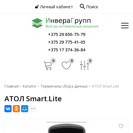
search
Личный кабинет
Поиск
Услуги
Программное обеспечение
Сервис
Инфо
+375 29 650-75-79
Главная
+375 29 775-41-05
Контакты
Каталог
+375 17 374-36-84
Услуги
0
0
0
Программное обеспечение
Сервис
Главная
Каталог
Терминалы сбора данных
АТОЛ Smart.Lite
АТОЛ Smart.Lite
Инфо
Контакты