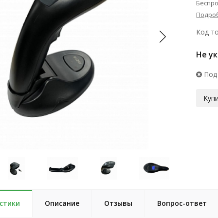
Беспро
Подро
Код то
Не у
Под
Купи
стики
Описание
Отзывы
Вопрос-ответ