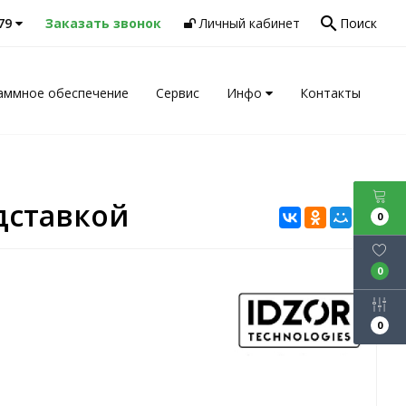
search
-79
Заказать звонок
Личный кабинет
Поиск
аммное обеспечение
Сервис
Инфо
Контакты
одставкой
0
0
0