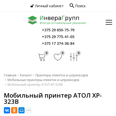
search
Личный кабинет
Поиск
Услуги
Программное обеспечение
Сервис
Инфо
+375 29 650-75-79
Главная
+375 29 775-41-05
Контакты
Каталог
+375 17 374-36-84
Услуги
0
0
0
Программное обеспечение
Сервис
Главная
Каталог
Принтеры этикеток и штрихкодов
Мобильные принтеры этикеток и штрихкодов
Инфо
Мобильный принтер АТОЛ XP-323B
Мобильный принтер АТОЛ XP-
Контакты
323B