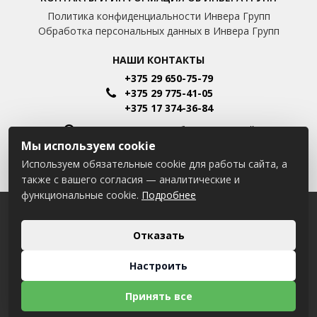
Политика конфиденциальности Инвера Групп
Обработка персональных данных в Инвера Групп
НАШИ КОНТАКТЫ
+375 29 650-75-79
+375 29 775-41-05
+375 17 374-36-84
Пн-Пт: 8.00 - 16.00 Сб-Вс: Выходной
Мы используем cookie
Минск, Шафарнянская улица, 11
Используем обязательные cookie для работы сайта, а
info@invera.by
также с вашего согласия — аналитические и
функциональные cookie.
Подробнее
2026 © ООО "Инвера Групп"
УНП 191490039
Отказать
Настроить
Использование материалов сайта только с разрешения
Принять все
владельца.
Разработка интернет-магазина
Dessites.by