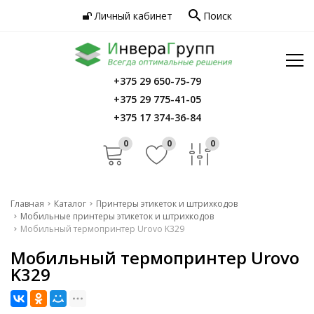
search
Личный кабинет
Поиск
Услуги
Программное обеспечение
Сервис
Инфо
+375 29 650-75-79
Главная
+375 29 775-41-05
Контакты
Каталог
+375 17 374-36-84
Услуги
0
0
0
Программное обеспечение
Сервис
Главная
Каталог
Принтеры этикеток и штрихкодов
Мобильные принтеры этикеток и штрихкодов
Инфо
Мобильный термопринтер Urovo K329
Мобильный термопринтер Urovo
Контакты
K329