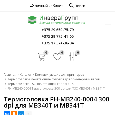
search
Личный кабинет
Поиск
Услуги
Программное обеспечение
Сервис
Инфо
+375 29 650-75-79
Главная
+375 29 775-41-05
Контакты
Каталог
+375 17 374-36-84
Услуги
0
0
0
Программное обеспечение
Сервис
Главная
Каталог
Комплектующие для принтеров
Термоголовки, печатающие головки для принтеров и весов
Инфо
Термоголовка TSC, печатающая головка TSC
PH-MB240-0004 Термоголовка 300 dpi для TSC MB340T / MB341T
Контакты
Термоголовка PH-MB240-0004 300
dpi для MB340T и MB341T