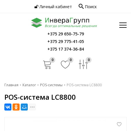
search
Личный кабинет
Поиск
Услуги
Программное обеспечение
Сервис
Инфо
+375 29 650-75-79
Главная
+375 29 775-41-05
Контакты
Каталог
+375 17 374-36-84
Услуги
0
0
0
Программное обеспечение
Сервис
Главная
Каталог
POS-системы
POS-система LC8800
POS-система LC8800
Инфо
Контакты