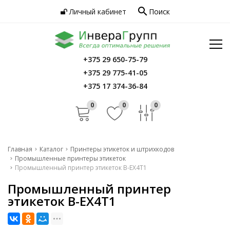
search
Личный кабинет
Поиск
Услуги
Программное обеспечение
Сервис
Инфо
+375 29 650-75-79
Главная
+375 29 775-41-05
Контакты
Каталог
+375 17 374-36-84
Услуги
0
0
0
Программное обеспечение
Сервис
Главная
Каталог
Принтеры этикеток и штрихкодов
Промышленные принтеры этикеток
Инфо
Промышленный принтер этикеток В-ЕХ4Т1
Промышленный принтер
Контакты
этикеток В-ЕХ4Т1