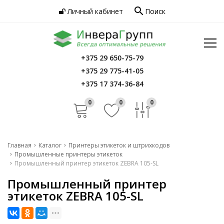
search
Личный кабинет
Поиск
Услуги
Программное обеспечение
Сервис
Инфо
+375 29 650-75-79
Главная
+375 29 775-41-05
Контакты
Каталог
+375 17 374-36-84
Услуги
0
0
0
Программное обеспечение
Сервис
Главная
Каталог
Принтеры этикеток и штрихкодов
Промышленные принтеры этикеток
Инфо
Промышленный принтер этикеток ZEBRA 105-SL
Промышленный принтер
Контакты
этикеток ZEBRA 105-SL