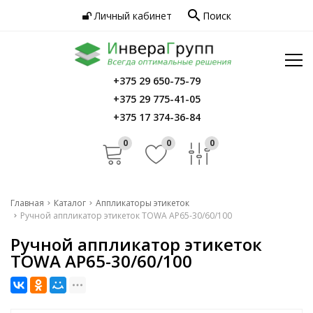
search
Личный кабинет
Поиск
Услуги
Программное обеспечение
Сервис
Инфо
+375 29 650-75-79
Главная
+375 29 775-41-05
Контакты
Каталог
+375 17 374-36-84
Услуги
0
0
0
Программное обеспечение
Сервис
Главная
Каталог
Аппликаторы этикеток
Ручной аппликатор этикеток TOWA AP65-30/60/100
Инфо
Ручной аппликатор этикеток
Контакты
TOWA AP65-30/60/100