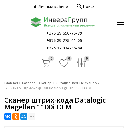
search
Личный кабинет
Поиск
Услуги
Программное обеспечение
Сервис
Инфо
+375 29 650-75-79
Главная
+375 29 775-41-05
Контакты
Каталог
+375 17 374-36-84
Услуги
0
0
0
Программное обеспечение
Сервис
Главная
Каталог
Сканеры
Стационарные сканеры
Сканер штрих-кода Datalogic Magellan 1100i OEM
Инфо
Сканер штрих-кода Datalogic
Контакты
Magellan 1100i OEM