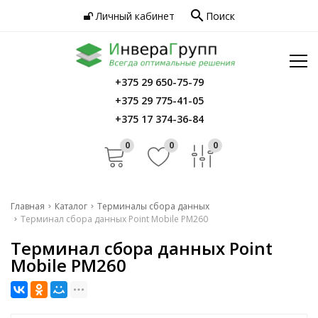
search
Личный кабинет
Поиск
Услуги
Программное обеспечение
Сервис
Инфо
+375 29 650-75-79
Главная
+375 29 775-41-05
Контакты
Каталог
+375 17 374-36-84
Услуги
0
0
0
Программное обеспечение
Сервис
Главная
Каталог
Терминалы сбора данных
Терминал сбора данных Point Mobile PM260
Инфо
Терминал сбора данных Point
Контакты
Mobile PM260