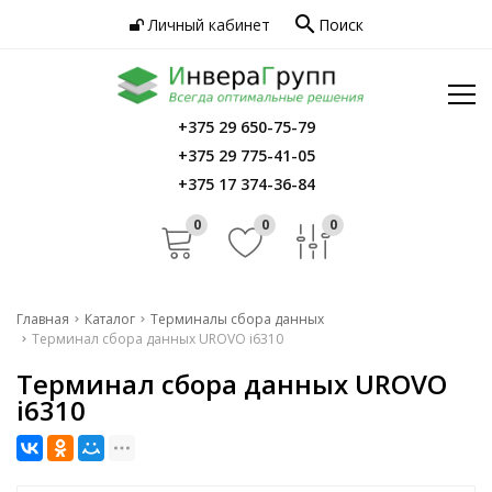
search
Личный кабинет
Поиск
Услуги
Программное обеспечение
Сервис
Инфо
+375 29 650-75-79
Главная
+375 29 775-41-05
Контакты
Каталог
+375 17 374-36-84
Услуги
0
0
0
Программное обеспечение
Сервис
Главная
Каталог
Терминалы сбора данных
Терминал сбора данных UROVO i6310
Инфо
Терминал сбора данных UROVO
Контакты
i6310