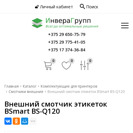
search
Личный кабинет
Поиск
Услуги
Программное обеспечение
Сервис
Инфо
+375 29 650-75-79
Главная
+375 29 775-41-05
Контакты
Каталог
+375 17 374-36-84
Услуги
0
0
0
Программное обеспечение
Сервис
Главная
Каталог
Комплектующие для принтеров
Смотчики внешние
Внешний смотчик этикеток BSmart BS-Q120
Инфо
Внешний смотчик этикеток
Контакты
BSmart BS-Q120