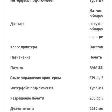
Интерфейс подключения
Type-B USB, 
Датчик раз
обнаружени
Датчики
отсутствия
обнаружени
перегрева г
Класс принтера
Настольный
Назначение
Печать на э
Память
RAM 32MB / 
Языки управления принтером
ZPL-II, EPL-II
Интерфейс подключения
Type-B USB, 
Разрешение печати
203 dpi / 300 
Длина печати
2286 мм / 15