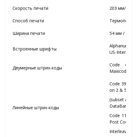
Скорость печати
203 мм/с / 1
Способ печати
Термопечат
Ширина печати
54 мм / 56.9
Alphanumeric,
Встроенные шрифты
US-Internation
Code 49, C
Двумерные штрих-коды
Maxicode, QR
Code 39, Cod
on 2 & 5), I 
(subset A, B,
DataBar, Stand
Линейные штрих-коды
Code 11, Co
Post Code, Pl
Interleaved 2