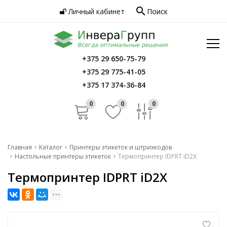
search
Личный кабинет
Поиск
Услуги
Программное обеспечение
Сервис
Инфо
+375 29 650-75-79
Главная
+375 29 775-41-05
Контакты
Каталог
+375 17 374-36-84
Услуги
0
0
0
Программное обеспечение
Сервис
Главная
Каталог
Принтеры этикеток и штрихкодов
Настольные принтеры этикеток
Термопринтер IDPRT iD2X
Инфо
Термопринтер IDPRT iD2X
Контакты