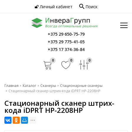
search
Личный кабинет
Поиск
Услуги
Программное обеспечение
Сервис
Инфо
+375 29 650-75-79
Главная
+375 29 775-41-05
Контакты
Каталог
+375 17 374-36-84
Услуги
0
0
0
Программное обеспечение
Сервис
Главная
Каталог
Сканеры
Стационарные сканеры
Стационарный сканер штрих-кода iDPRT HP-2208HP
Инфо
Стационарный сканер штрих-
Контакты
кода iDPRT HP-2208HP