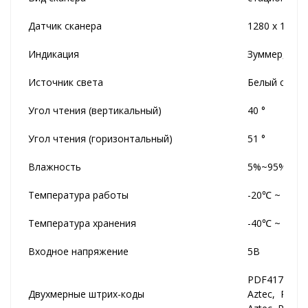
Датчик сканера
1280 x 1080
Индикация
Зуммер, LED
Источник света
Белый свето
Угол чтения (вертикальный)
40 °
Угол чтения (горизонтальный)
51 °
Влажность
5%~95% (без
Температура работы
-20℃ ~ +50
Температура хранения
-40℃ ~ +70
Входное напряжение
5В
PDF417, QR
Двухмерные штрих-коды
Aztec, Posta