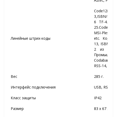
Aztec, Postal
Code128 UC
3,ISBN/ISSN,
6 TF-4. Matr
25.Code39.Co
MSI-Plessey
Линейные штрих-коды
etc. Код128
13, ISBN/IS
2 из 5, IT
Промышленн
Codabar, Код
RSS-14, RSS-L
Вес
285 г.
Интерфейс подключения
USB, RS-232 
Класс защиты
IP42
Размер
83 х 67 х 17