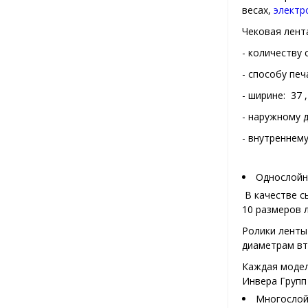
весах,
электр
Чековая лент
- количеству 
- способу печ
- ширине: 37 , 
- наружному д
- внутреннему
Однослойна
В качестве с
10 размеров 
Ролики ленты
диаметрам вту
Каждая модел
Инвера Групп
Многослой