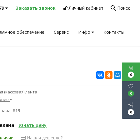
search
-79
Заказать звонок
Личный кабинет
Поиск
аммное обеспечение
Сервис
Инфо
Контакты
0
я (кассовая) лента
0
бнее
вара: 819
0
казана
Узнать цену
аличии
Нашли дешевле?