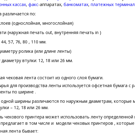
онных кассах
,
факс
-аппаратах,
банкоматах
,
платежных терминал
а различается по:
слоев (однослойная, многослойная)
ати (наружная печать out, внутренняя печать in )
44, 57, 76, 80 , 110 мм.
иаметру ролика (или длине ленты)
 диаметру втулки: 12, 18 или 26 мм.
я чековая лента состоит из одного слоя бумаги.
ырья для производства ленты используется офсетная бумага с 
ленты по ширине .
 одной ширины различаются по наружным диаметрам, которые м
лки – 12, 18 или 26 мм.
ь чекового принтера может использовать ленту определенной
 предлагает в том числе и модели чековых принтеров , которые
ная лента бывает: