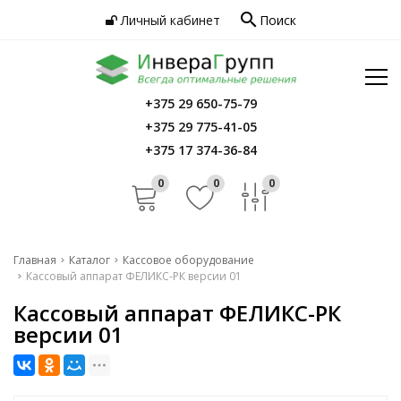
search
Личный кабинет
Поиск
Услуги
Программное обеспечение
Сервис
Инфо
+375 29 650-75-79
Главная
+375 29 775-41-05
Контакты
Каталог
+375 17 374-36-84
Услуги
0
0
0
Программное обеспечение
Сервис
Главная
Каталог
Кассовое оборудование
Кассовый аппарат ФЕЛИКС-РК версии 01
Инфо
Кассовый аппарат ФЕЛИКС-РК
Контакты
версии 01