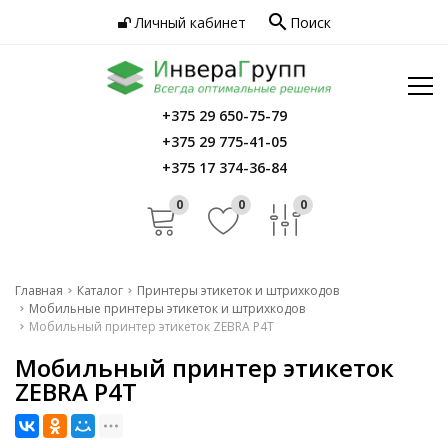
search
Личный кабинет
Поиск
Услуги
Программное обеспечение
Сервис
Инфо
+375 29 650-75-79
Главная
+375 29 775-41-05
Контакты
Каталог
+375 17 374-36-84
Услуги
0
0
0
Программное обеспечение
Сервис
Главная
Каталог
Принтеры этикеток и штрихкодов
Мобильные принтеры этикеток и штрихкодов
Инфо
Мобильный принтер этикеток ZEBRA P4T
Мобильный принтер этикеток
Контакты
ZEBRA P4T