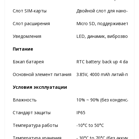
Слот SIM-карты
Двойной слот для нано-SIM
Слот расширения
Micro SD, поддерживает до 
Уведомления
LED, динамик, виброзвонок
Питание
Бэкап батарея
RTC battery: back up 4 days
Основной элемент питания
3.85V, 4000 mAh литий-поли
Условия эксплуатации
Влажность
10% ~ 90% (без конденсации)
Стандарт защиты
IP65
Температура работы
-10°C to 50°C
Температура хранения
- 30°C to 70°C (без аккумулят