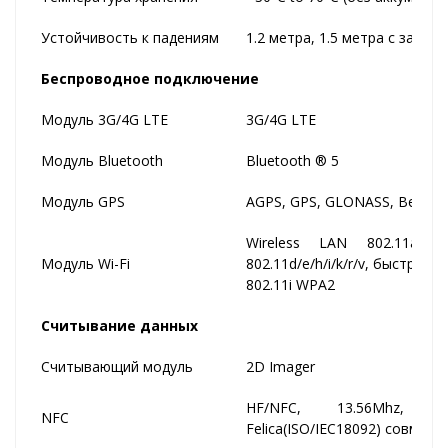
Устойчивость к падениям
1.2 метра, 1.5 метра с защи
Беспроводное подключение
Модуль 3G/4G LTE
3G/4G LTE
Модуль Bluetooth
Bluetooth ® 5
Модуль GPS
AGPS, GPS, GLONASS, Beidou, 
Wireless LAN 802.11a/b/
Модуль Wi-Fi
802.11d/e/h/i/k/r/v, быстрый
802.11i WPA2
Считывание данных
Считывающий модуль
2D Imager
HF/NFC, 13.56Mhz, IS
NFC
Felica(ISO/IEC18092) совмест