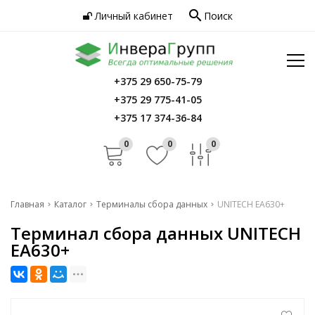
search
Личный кабинет
Поиск
Услуги
Программное обеспечение
Сервис
Инфо
+375 29 650-75-79
Главная
+375 29 775-41-05
Контакты
Каталог
+375 17 374-36-84
Услуги
0
0
0
Программное обеспечение
Сервис
Главная
Каталог
Терминалы сбора данных
UNITECH EA630+
Терминал сбора данных UNITECH
Инфо
EA630+
Контакты