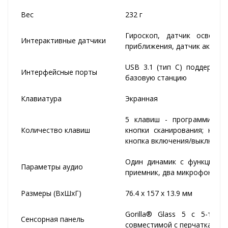
Вес
232 г
Гироскоп, датчик освещен
Интерактивные датчики
приближения, датчик акселе
USB 3.1 (тип C) поддержив
Интерфейсные порты
базовую станцию
Клавиатура
Экранная
5 клавиш - программируем
Количество клавиш
кнопки сканирования; кноп
кнопка включения/выключен
Один динамик с функцией S
Параметры аудио
приемник, два микрофона с
Размеры (ВхШхГ)
76.4 x 157 x 13.9 мм
Gorilla® Glass 5 с 5-точ
Сенсорная панель
совместимой с перчатками 